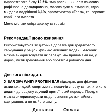
сироваткового білку
12,5%
, жир рослинний: олія кокосова
рафінована дезодорована, молоко сухе знежирене, ядра
мигдалю подрібнені
3,1%
, ароматизатор «Горіх», консервант
сорбінова кислота.
Може містити сліди арахісу та горіхів.
Рекомендації щодо вживання
Використовується як дієтична добавка для додаткового
харчування у раціоні фізично активних людей. Батончик
можна використовувати як перекус між прийомами їжі, у
дорозі, після тренування або протягом робочого дня.
Для кого підходить
X-BAR 30% WHEY PROTEIN BAR
підходить для фізично
активних людей, спортсменів, новачків спорту та тих, хто хоче
додати до раціону зручний протеїновий перекус. Продукт
можна використовувати як доповнення до звичайного
харчування, а не як його заміну.
Доставка
Оплата