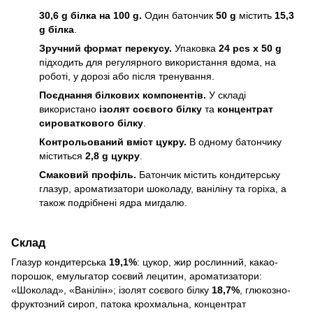
30,6 g білка на 100 g.
Один батончик
50 g
містить
15,3
g білка
.
Зручний формат перекусу.
Упаковка
24 pcs x 50 g
підходить для регулярного використання вдома, на
роботі, у дорозі або після тренування.
Поєднання білкових компонентів.
У складі
використано
ізолят соєвого білку
та
концентрат
сироваткового білку
.
Контрольований вміст цукру.
В одному батончику
міститься
2,8 g цукру
.
Смаковий профіль.
Батончик містить кондитерську
глазур, ароматизатори шоколаду, ваніліну та горіха, а
також подрібнені ядра мигдалю.
Склад
Глазур кондитерська
19,1%
: цукор, жир рослинний, какао-
порошок, емульгатор соєвий лецитин, ароматизатори:
«Шоколад», «Ванілін»; ізолят соєвого білку
18,7%
, глюкозно-
фруктозний сироп, патока крохмальна, концентрат