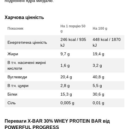
подрібнені ядра мигдалю.
Харчова цінність
На 1 порцію 50
Показник
На 100 g
g
246 kcal / 935
448 kcal / 1870
Енергетична цінність
kJ
kJ
Жири
9,7 g
19,4 g
В т.ч. насичені жирні
1,6 g
3,2 g
кислоти
Вуглеводи
20,4 g
40,8 g
В т.ч. цукри
2,8 g
5,5 g
Білки
15,3 g
30,6 g
Сіль
0,005 g
0,01 g
Переваги X-BAR 30% WHEY PROTEIN BAR від
POWERFUL PROGRESS