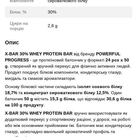
компоненти
сироваткового білку
Білок, %
30%
Цукри на
2,8 g
порцію
Опис
X-BAR 30% WHEY PROTEIN BAR
від бренду
POWERFUL
PROGRESS
- це протеїновий батончик у форматі
24 pcs x 50
g
, створений як зручний перекус для фізично активних людей.
Продукт поєднує білкові компоненти, кондитерську глазур,
мигдаль та смакові ароматизатори.
Основу білкової частини складають
ізолят соєвого білку
18,7%
та
концентрат сироваткового білку 12,5%
. Один
батончик
50 g
містить
15,3 g білка
, що відповідає
30,6 g білка
на 100 g продукту
.
X-BAR 30% WHEY PROTEIN BAR
зручно використовувати як
додатковий перекус у спортивному раціоні, у дорозі, на роботі
або між основними прийомами їжі. Батончик має кондитерську
глазур, шоколадно-ванільний ароматичний профіль та