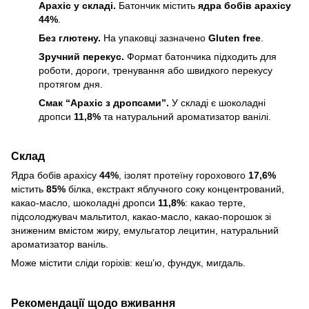
Арахіс у складі.
Батончик містить
ядра бобів арахісу
44%
.
Без глютену.
На упаковці зазначено
Gluten free
.
Зручний перекус.
Формат батончика підходить для
роботи, дороги, тренування або швидкого перекусу
протягом дня.
Смак “Арахіс з дропсами”.
У складі є шоколадні
дропси
11,8%
та натуральний ароматизатор ванілі.
Склад
Ядра бобів арахісу
44%
, ізолят протеїну горохового
17,6%
містить
85%
білка, екстракт яблучного соку концентрований,
какао-масло, шоколадні дропси
11,8%
: какао терте,
підсолоджувач мальтитол, какао-масло, какао-порошок зі
зниженим вмістом жиру, емульгатор лецитин, натуральний
ароматизатор ваніль.
Може містити сліди горіхів: кеш’ю, фундук, мигдаль.
Рекомендації щодо вживання