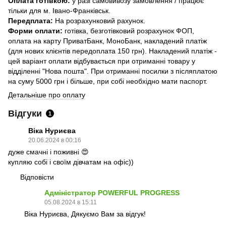
Оплата готівкою:
у разі самовивозу замовлення / працює
тільки для м. Івано-Франківськ.
Передплата:
На розрахунковий рахунок.
Форми оплати:
готівка, безготівковий розрахунок ФОП,
оплата на карту ПриватБанк, МоноБанк, накладений платіж
(для нових клієнтів передоплата 150 грн). Накладений платіж -
цей варіант оплати відбувається при отриманні товару у
відділенні "Нова пошта". При отриманні посилки з післяплатою
на суму 5000 грн і більше, при собі необхідно мати паспорт.
Детальніше про оплату
Відгуки
1
Віка Нуриєва
20.06.2024 в 00:16
дуже смачні і поживні 😍
купляю собі і своїм дівчатам на офіс))
Відповісти
Адміністратор POWERFUL PROGRESS
05.08.2024 в 15:11
Віка Нуриєва, Дякуємо Вам за відгук!