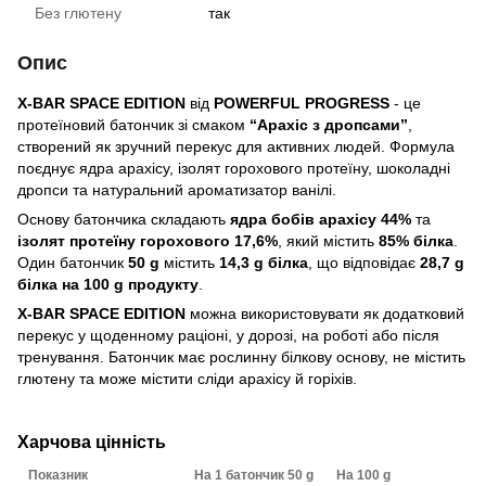
Без глютену
так
Опис
X-BAR SPACE EDITION
від
POWERFUL PROGRESS
- це
протеїновий батончик зі смаком
“Арахіс з дропсами”
,
створений як зручний перекус для активних людей. Формула
поєднує ядра арахісу, ізолят горохового протеїну, шоколадні
дропси та натуральний ароматизатор ванілі.
Основу батончика складають
ядра бобів арахісу 44%
та
ізолят протеїну горохового 17,6%
, який містить
85% білка
.
Один батончик
50 g
містить
14,3 g білка
, що відповідає
28,7 g
білка на 100 g продукту
.
X-BAR SPACE EDITION
можна використовувати як додатковий
перекус у щоденному раціоні, у дорозі, на роботі або після
тренування. Батончик має рослинну білкову основу, не містить
глютену та може містити сліди арахісу й горіхів.
Харчова цінність
Показник
На 1 батончик 50 g
На 100 g