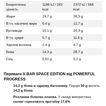
Енергетична
1186 kJ / 283
2372 kJ / 566
цінність
kcal
kcal
Жири
19,7 g
39,3 g
В т.ч. насичені жири
6,4 g
12,7 g
Вуглеводи
10,1 g
20,3 g
В т.ч. цукри
5,7 g
11,4 g
Харчові волокна
2,4 g
4,7 g
Білки
14,3 g
28,7 g
Сіль
0,01 g
0,2 g
Переваги X-BAR SPACE EDITION від POWERFUL
PROGRESS
14,3 g білка в одному батончику.
Порція
50 g
містить
14,3 g білка
.
Рослинна білкова основа.
У складі використано
ізолят горохового протеїну 17,6%
.