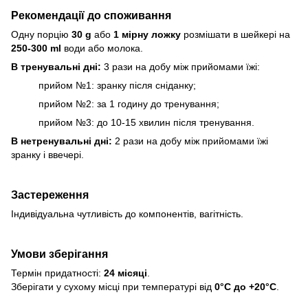
Рекомендації до споживання
Одну порцію
30 g
або
1 мірну ложку
розмішати в шейкері на
250-300 ml
води або молока.
В тренувальні дні:
3 рази на добу між прийомами їжі:
прийом №1: зранку після сніданку;
прийом №2: за 1 годину до тренування;
прийом №3: до 10-15 хвилин після тренування.
В нетренувальні дні:
2 рази на добу між прийомами їжі
зранку і ввечері.
Застереження
Індивідуальна чутливість до компонентів, вагітність.
Умови зберігання
Термін придатності:
24 місяці
.
Зберігати у сухому місці при температурі від
0°C до +20°C
.