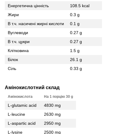
Енергетична цінність
108.5 kcal
Жири
0.3 g
В т.ч. насичені жирні кислоти
0.1 g
Вуглеводи
0.27 g
В т.ч. цукри
0.27 g
Клітковина
1.5 g
Білок
26.1 g
Сіль
0.33 g
Амінокислотний склад
Амінокислота
На 1 порцію 30 g
L-glutamic acid
4830 mg
L-leucine
2630 mg
L-aspartic acid
2950 mg
L-lysine
2500 mg