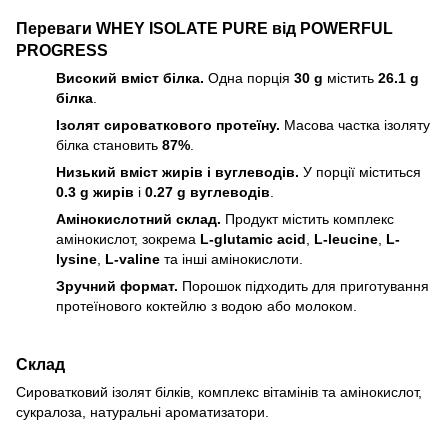
Переваги WHEY ISOLATE PURE від POWERFUL
PROGRESS
Високий вміст білка.
Одна порція
30 g
містить
26.1 g
білка
.
Ізолят сироваткового протеїну.
Масова частка ізоляту
білка становить
87%
.
Низький вміст жирів і вуглеводів.
У порції міститься
0.3 g жирів
і
0.27 g вуглеводів
.
Амінокислотний склад.
Продукт містить комплекс
амінокислот, зокрема
L-glutamic acid
,
L-leucine
,
L-
lysine
,
L-valine
та інші амінокислоти.
Зручний формат.
Порошок підходить для приготування
протеїнового коктейлю з водою або молоком.
Склад
Сироватковий ізолят білків, комплекс вітамінів та амінокислот,
сукралоза, натуральні ароматизатори.