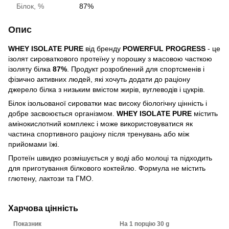
Білок, %
87%
Опис
WHEY ISOLATE PURE
від бренду
POWERFUL PROGRESS
- це
ізолят сироваткового протеїну у порошку з масовою часткою
ізоляту білка
87%
. Продукт розроблений для спортсменів і
фізично активних людей, які хочуть додати до раціону
джерело білка з низьким вмістом жирів, вуглеводів і цукрів.
Білок ізольованої сироватки має високу біологічну цінність і
добре засвоюється організмом.
WHEY ISOLATE PURE
містить
амінокислотний комплекс і може використовуватися як
частина спортивного раціону після тренувань або між
прийомами їжі.
Протеїн швидко розмішується у воді або молоці та підходить
для приготування білкового коктейлю. Формула не містить
глютену, лактози та ГМО.
Харчова цінність
Показник
На 1 порцію 30 g