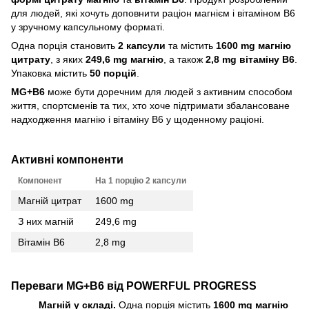
для людей, які хочуть доповнити раціон магнієм і вітаміном B6
у зручному капсульному форматі.
Одна порція становить
2 капсули
та містить
1600 mg магнію
цитрату
, з яких
249,6 mg магнію
, а також
2,8 mg вітаміну B6
.
Упаковка містить
50 порцій
.
MG+B6
може бути доречним для людей з активним способом
життя, спортсменів та тих, хто хоче підтримати збалансоване
надходження магнію і вітаміну B6 у щоденному раціоні.
Активні компоненти
Компонент
На 1 порцію 2 капсули
Магній цитрат
1600 mg
З них магній
249,6 mg
Вітамін B6
2,8 mg
Переваги MG+B6 від POWERFUL PROGRESS
Магній у складі.
Одна порція містить
1600 mg магнію