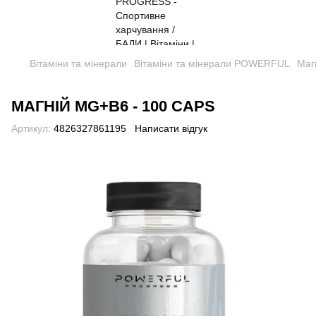
Вітаміни та мінерали
Вітаміни та мінерали POWERFUL
Маг
МАГНІЙ MG+B6 - 100 CAPS
Артикул:
4826327861195
Написати відгук