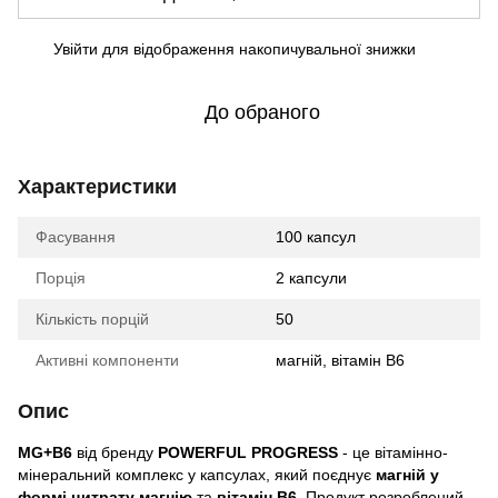
Увійти
для відображення накопичувальної знижки
%
До обраного
Характеристики
Фасування
100 капсул
Порція
2 капсули
Кількість порцій
50
Активні компоненти
магній, вітамін B6
Опис
MG+B6
від бренду
POWERFUL PROGRESS
- це вітамінно-
мінеральний комплекс у капсулах, який поєднує
магній у
формі цитрату магнію
та
вітамін B6
. Продукт розроблений