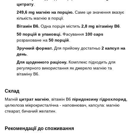
цитрату
.
249,6 mg магнію на порцію.
Саме це значення вказує
кількість магнію в порції.
Вітамін B6.
Одна порція містить
2,8 mg вітаміну B6
.
50 порцій в упаковці.
Фасування
100 caps
розраховане на
50 порцій
.
Зручний формат.
Для прийому достатньо
2 капсул на
день
.
Для щоденного раціону.
Комплекс підходить для
регулярного використання як джерело магнію та
вітаміну B6.
Склад
Магній
цитрат магнію
, вітамін B6
піридоксину гідрохлорид
,
целюлоза мікрокристалічна - наповнювач, капсула: магнію
стеарат, бичачий желатин.
Рекомендації до споживання